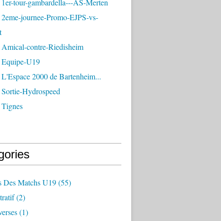
 1er-tour-gambardella---AS-Merten
 2eme-journee-Promo-EJPS-vs-
t
 Amical-contre-Riedisheim
 Equipe-U19
 L'Espace 2000 de Bartenheim...
 Sortie-Hydrospeed
 Tignes
gories
 Des Matchs U19
(55)
ratif
(2)
verses
(1)