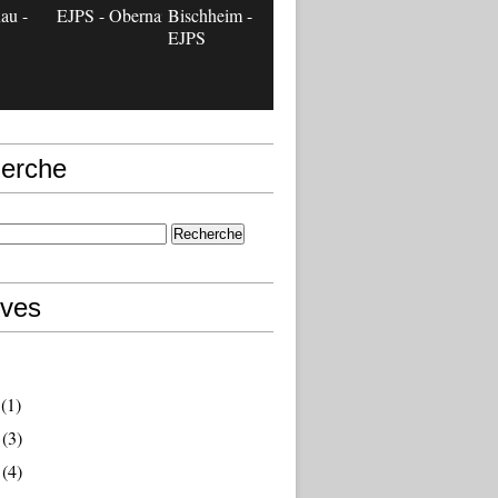
au -
EJPS - Obernai
Bischheim -
EJPS
erche
ives
(1)
(3)
(4)