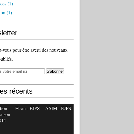
nces
(1)
ion
(1)
letter
vous pour être averti des nouveaux
publiés.
les récents
tion
Elsau - EJPS
ASIM - EJPS
saison
014