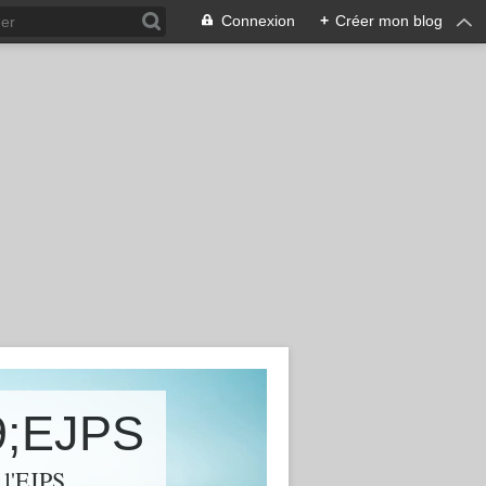
Connexion
+
Créer mon blog
9;EJPS
l'EJPS...