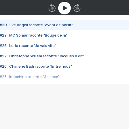
#30 : Eve Angeli raconte "Avant de partir"
#29 : MC Solaar raconte "Bouge de là"
28 : Lorie raconte "Je vais vite"
#27 : Christophe Willem raconte "Jacques a dit"
#26 : Chimène Badi raconte "Entre nous"
#25 : Indochine raconte "3e sexe"
#24 : Zaho raconte "C'est chelou"
#23 : Patrick Bruel raconte "Au café des délices"
#22 : Kyo raconte "Le chemin"
#21 : Nolwenn Leroy raconte "Cassé"
#20 : Patrick Hernandez raconte "Born to be alive"