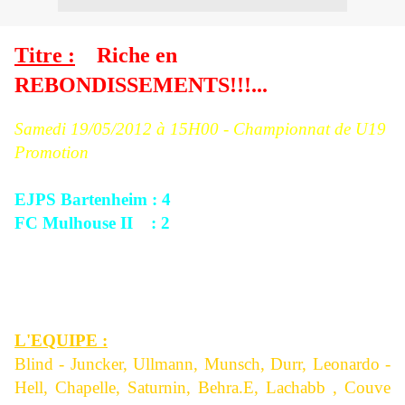
Titre :
Riche en
REBONDISSEMENTS!!!...
Samedi 19/05
/2012 à 15H00 - Championnat de U19
Promotion
EJPS Bartenheim : 4
FC Mulhouse II : 2
Score à la mi-temps : 1/1.
Evolution du score : 0/1, 1/1, 2/1, 3/1, 3/2 puis 4/2.
L'EQUIPE :
Blind - Juncker, Ullmann, Munsch, Durr, Leonardo -
Hell, Chapelle, Saturnin, Behra.E, Lachabb , Couve