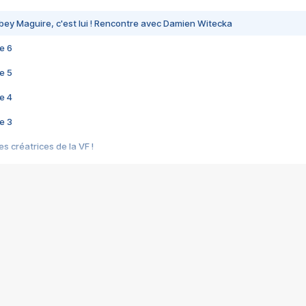
bey Maguire, c'est lui ! Rencontre avec Damien Witecka
e 6
e 5
e 4
e 3
s créatrices de la VF !
e 2
e 1
e Mektoub My Love arrive enfin ! Rencontre avec Shaïn Boumedine et Sal
i : après Toni en famille
elle réalise le bouleversant Dites lui que je l'aime
ais ! Rencontre autour de Vie privée de Rebecca Zlotowski