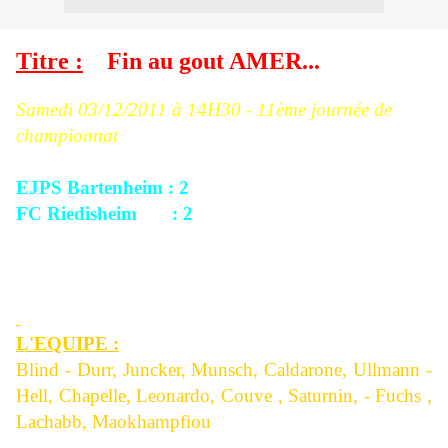
Titre :
Fin au gout AMER...
Samedi 03/12
/2011 à 14H30 - 11ème journée de
championnat
EJPS Bartenheim : 2
FC Riedisheim : 2
Score à la mi-temps : 1/2.
Evolution du score : 1/0, 1/1, 1/2 puis... 2/2.
L'EQUIPE :
Blind - Durr, Juncker, Munsch, Caldarone, Ullmann -
Hell, Chapelle, Leonardo, Couve , Saturnin, - Fuchs ,
Lachabb, Maokhampfiou