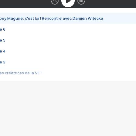
bey Maguire, c'est lui ! Rencontre avec Damien Witecka
e 6
e 5
e 4
e 3
s créatrices de la VF !
e 2
e 1
e Mektoub My Love arrive enfin ! Rencontre avec Shaïn Boumedine et Sal
i : après Toni en famille
elle réalise le bouleversant Dites lui que je l'aime