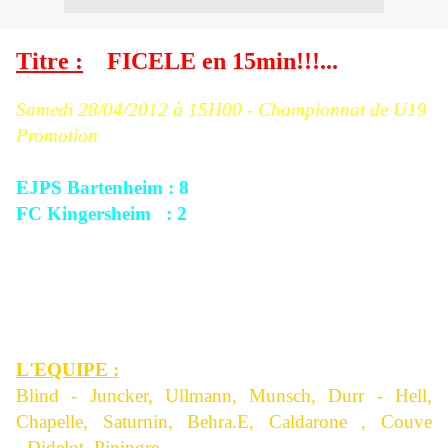
Titre :
FICELE en 15min!!!...
Samedi 28/04
/2012 à 15H00 - Championnat de U19
Promotion
EJPS Bartenheim : 8
FC Kingersheim : 2
Score à la mi-temps : 4/1.
Evolution du score : 1/0, 2/0, 3/0, 3/1, 4/1, 5/1, 5/2,
... puis 8/2.
L'EQUIPE :
Blind - Juncker, Ullmann, Munsch, Durr - Hell,
Chapelle, Saturnin, Behra.E, Caldarone , Couve
- Didelot, Piningre .