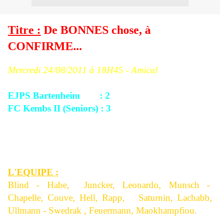
Titre :
De BONNES chose, à
CONFIRME...
Mercredi 24/08/2011 à 18H45 - Amical
EJPS Bartenheim : 2
FC Kembs II (Seniors) : 3
Score à la mi-temps : 2/1.
Evolution du score : 1/0, 1/1, 2/1, 2/2 puis 2/3.
L'EQUIPE :
Blind - Habe, Juncker, Leonardo, Munsch -
Chapelle, Couve, Hell, Rapp, Saturnin, Lachabb,
Ullmann - Swedrak , Feuermann, Maokhampfiou.