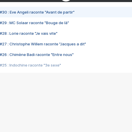
#30 : Eve Angeli raconte "Avant de partir"
#29 : MC Solaar raconte "Bouge de là"
28 : Lorie raconte "Je vais vite"
#27 : Christophe Willem raconte "Jacques a dit"
#26 : Chimène Badi raconte "Entre nous"
#25 : Indochine raconte "3e sexe"
#24 : Zaho raconte "C'est chelou"
#23 : Patrick Bruel raconte "Au café des délices"
#22 : Kyo raconte "Le chemin"
#21 : Nolwenn Leroy raconte "Cassé"
#20 : Patrick Hernandez raconte "Born to be alive"
#19 : Lorie raconte "Près de moi"