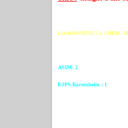
Lundi 01/04
/2013 à 16H00 - 
ASIM: 2
EJPS Bartenheim : 1
Score à la mi-temps : 2/0