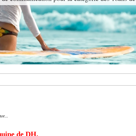
or...
quipe de DH.