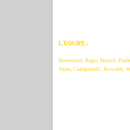
Evolution du score : 1/0, 2/0 pu
L'EQUIPE :
Bouesnard,
Rago, Munch,
Diall
Jetzer,
Ciampanelli
, Kowalik, W