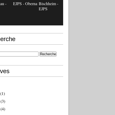
au -
EJPS - Obernai
Bischheim -
EJPS
erche
ives
(1)
(3)
(4)