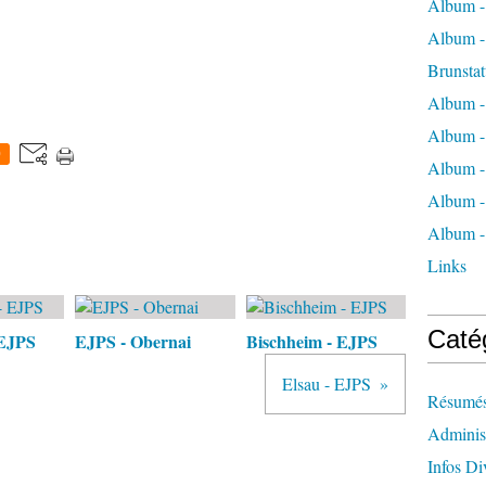
Album -
Album -
Brunstat
Album -
Album -
0
Album -
Album -
Album -
Links
Caté
 EJPS
EJPS - Obernai
Bischheim - EJPS
Elsau - EJPS
Résumés
Administ
Infos Di