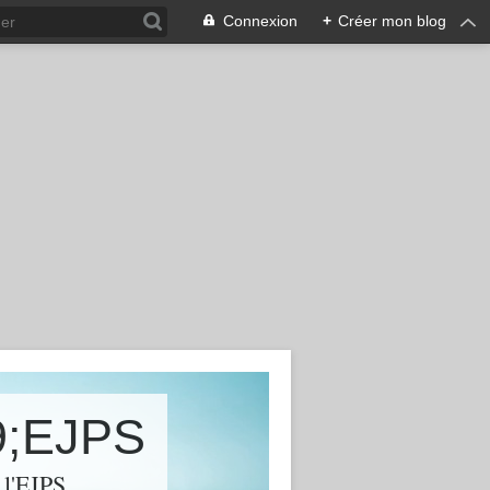
Connexion
+
Créer mon blog
9;EJPS
l'EJPS...