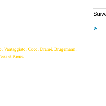
is 2/1
Suiv
o, Vantaggiato, Coco,
Dramé,
Brugemann
,
eiss et Kiene.