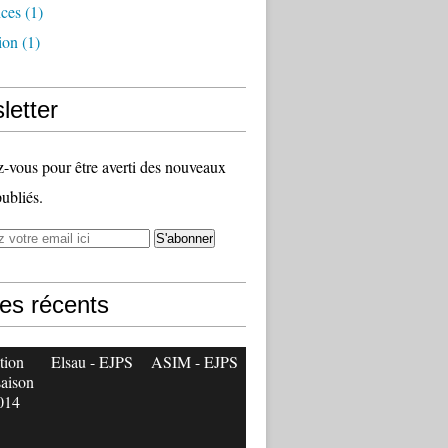
nces
(1)
ion
(1)
letter
vous pour être averti des nouveaux
publiés.
les récents
tion
Elsau - EJPS
ASIM - EJPS
saison
014