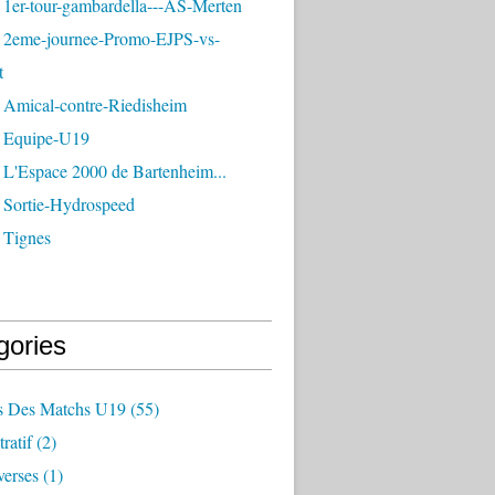
 1er-tour-gambardella---AS-Merten
 2eme-journee-Promo-EJPS-vs-
t
 Amical-contre-Riedisheim
 Equipe-U19
 L'Espace 2000 de Bartenheim...
 Sortie-Hydrospeed
 Tignes
gories
 Des Matchs U19
(55)
ratif
(2)
verses
(1)