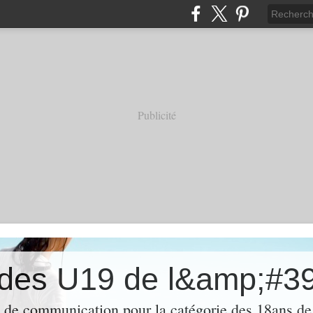
Publicité
des U19 de l&amp;#3
de communication pour la catégorie des 18ans de 